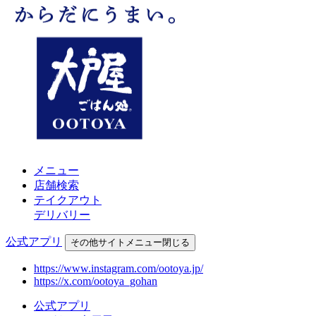
メニュー
店舗検索
テイクアウト
デリバリー
公式アプリ
その他
サイトメニュー
閉じる
https://www.instagram.com/ootoya.jp/
https://x.com/ootoya_gohan
公式アプリ