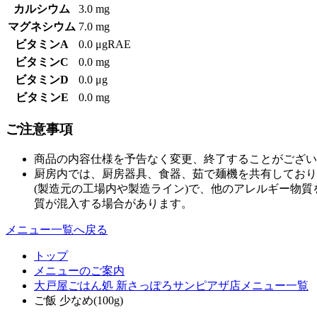
カルシウム
3.0 mg
マグネシウム
7.0 mg
ビタミンA
0.0 μgRAE
ビタミンC
0.0 mg
ビタミンD
0.0 μg
ビタミンE
0.0 mg
ご注意事項
商品の内容仕様を予告なく変更、終了することがござい
厨房内では、厨房器具、食器、茹で麺機を共有しており
(製造元の工場内や製造ライン)で、他のアレルギー物
質が混入する場合があります。
メニュー一覧へ戻る
トップ
メニューのご案内
大戸屋ごはん処 新さっぽろサンピアザ店メニュー一覧
ご飯 少なめ(100g)