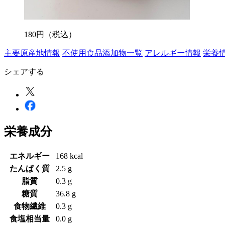
180
円
（税込）
主要原産地情報
不使用食品添加物一覧
アレルギー情報
栄養
シェアする
栄養成分
エネルギー
168 kcal
たんぱく質
2.5 g
脂質
0.3 g
糖質
36.8 g
食物繊維
0.3 g
食塩相当量
0.0 g