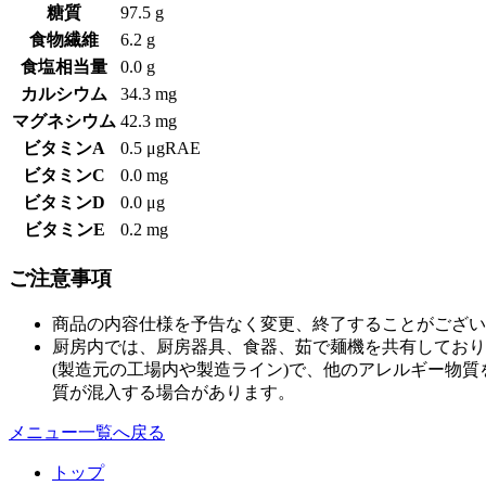
糖質
97.5 g
食物繊維
6.2 g
食塩相当量
0.0 g
カルシウム
34.3 mg
マグネシウム
42.3 mg
ビタミンA
0.5 μgRAE
ビタミンC
0.0 mg
ビタミンD
0.0 μg
ビタミンE
0.2 mg
ご注意事項
商品の内容仕様を予告なく変更、終了することがござい
厨房内では、厨房器具、食器、茹で麺機を共有しており
(製造元の工場内や製造ライン)で、他のアレルギー物
質が混入する場合があります。
メニュー一覧へ戻る
トップ