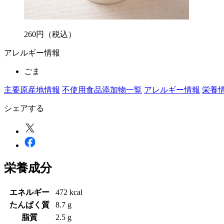
260
円
（税込）
アレルギー情報
ごま
主要原産地情報
不使用食品添加物一覧
アレルギー情報
栄養
シェアする
栄養成分
エネルギー
472 kcal
たんぱく質
8.7 g
脂質
2.5 g