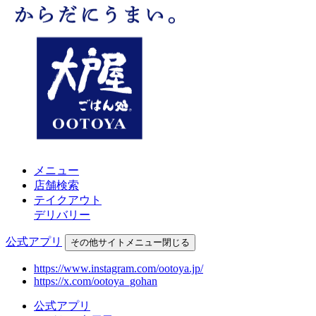
メニュー
店舗検索
テイクアウト
デリバリー
公式アプリ
その他
サイトメニュー
閉じる
https://www.instagram.com/ootoya.jp/
https://x.com/ootoya_gohan
公式アプリ