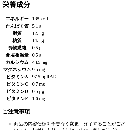
栄養成分
エネルギー
188 kcal
たんぱく質
5.1 g
脂質
12.1 g
糖質
14.1 g
食物繊維
0.5 g
食塩相当量
0.5 g
カルシウム
43.5 mg
マグネシウム
9.5 mg
ビタミンA
97.5 μgRAE
ビタミンC
0.7 mg
ビタミンD
0.5 μg
ビタミンE
1.0 mg
ご注意事項
商品の内容仕様を予告なく変更、終了することがござ
います。店舗によりお取り扱いのない商品がございま