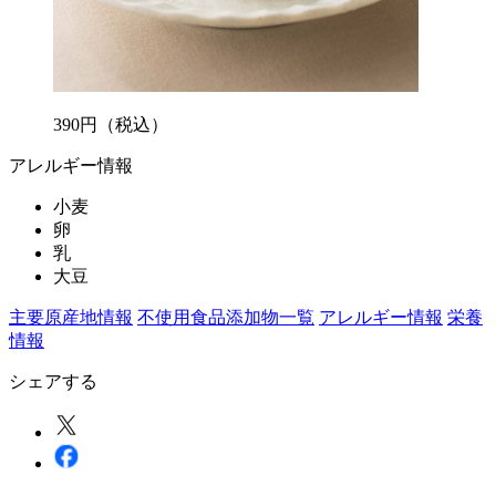
390
円
（税込）
アレルギー情報
小麦
卵
乳
大豆
主要原産地情報
不使用食品添加物一覧
アレルギー情報
栄養
情報
シェアする