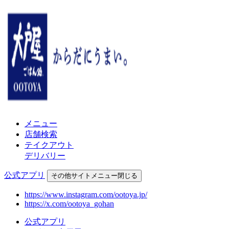
メニュー
店舗検索
テイクアウト
デリバリー
公式アプリ
その他
サイトメニュー
閉じる
https://www.instagram.com/ootoya.jp/
https://x.com/ootoya_gohan
公式アプリ