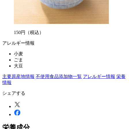
150
円
（税込）
アレルギー情報
小麦
ごま
大豆
主要原産地情報
不使用食品添加物一覧
アレルギー情報
栄養
情報
シェアする
栄養成分