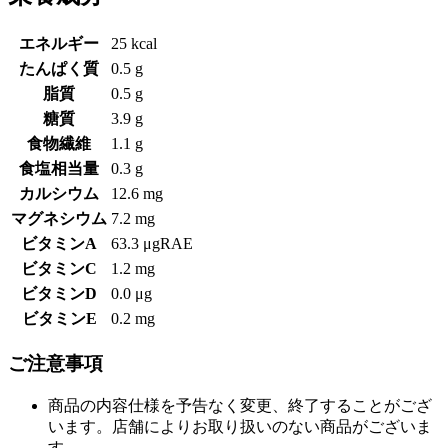
エネルギー
25 kcal
たんぱく質
0.5 g
脂質
0.5 g
糖質
3.9 g
食物繊維
1.1 g
食塩相当量
0.3 g
カルシウム
12.6 mg
マグネシウム
7.2 mg
ビタミンA
63.3 μgRAE
ビタミンC
1.2 mg
ビタミンD
0.0 μg
ビタミンE
0.2 mg
ご注意事項
商品の内容仕様を予告なく変更、終了することがござ
います。店舗によりお取り扱いのない商品がございま
す。