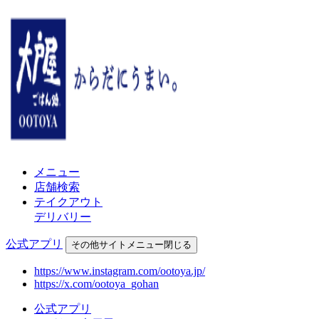
メニュー
店舗検索
テイクアウト
デリバリー
公式アプリ
その他
サイトメニュー
閉じる
https://www.instagram.com/ootoya.jp/
https://x.com/ootoya_gohan
公式アプリ