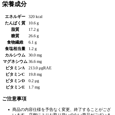
栄養成分
エネルギー
320 kcal
たんぱく質
10.6 g
脂質
17.2 g
糖質
26.6 g
食物繊維
6.1 g
食塩相当量
1.2 g
カルシウム
30.0 mg
マグネシウム
36.6 mg
ビタミンA
213.0 μgRAE
ビタミンC
19.8 mg
ビタミンD
0.2 μg
ビタミンE
1.7 mg
ご注意事項
商品の内容仕様を予告なく変更、終了することがござ
います。店舗によりお取り扱いのない商品がございま