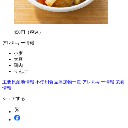
450
円
（税込）
アレルギー情報
小麦
大豆
鶏肉
りんご
主要原産地情報
不使用食品添加物一覧
アレルギー情報
栄養
情報
シェアする