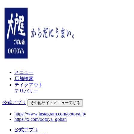
メニュー
店舗検索
テイクアウト
デリバリー
公式アプリ
その他
サイトメニュー
閉じる
https://www.instagram.com/ootoya.jp/
https://x.com/ootoya_gohan
公式アプリ