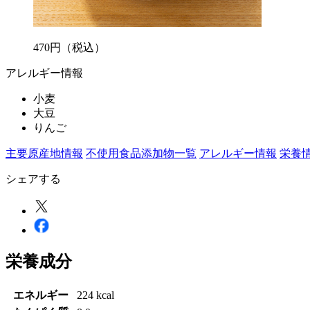
470
円
（税込）
アレルギー情報
小麦
大豆
りんご
主要原産地情報
不使用食品添加物一覧
アレルギー情報
栄養
シェアする
栄養成分
エネルギー
224 kcal