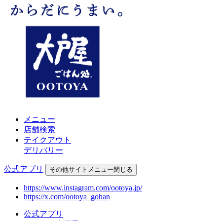
メニュー
店舗検索
テイクアウト
デリバリー
公式アプリ
その他
サイトメニュー
閉じる
https://www.instagram.com/ootoya.jp/
https://x.com/ootoya_gohan
公式アプリ