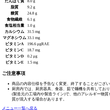
たんぱく質
8.0 g
脂質
9.2 g
糖質
24.8 g
食物繊維
6.1 g
食塩相当量
1.0 g
カルシウム
31.5 mg
マグネシウム
33.1 mg
ビタミンA
196.6 μgRAE
ビタミンC
18.7 mg
ビタミンD
0.2 μg
ビタミンE
1.5 mg
ご注意事項
商品の内容仕様を予告なく変更、終了することがござい
厨房内では、厨房器具、食器、茹で麺機を共有しており
(製造元の工場内や製造ライン)で、他のアレルギー物
質が混入する場合があります。
メニュー一覧へ戻る