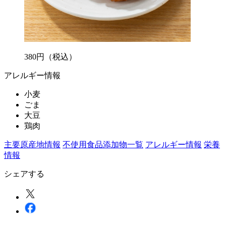
380
円
（税込）
アレルギー情報
小麦
ごま
大豆
鶏肉
主要原産地情報
不使用食品添加物一覧
アレルギー情報
栄養
情報
シェアする