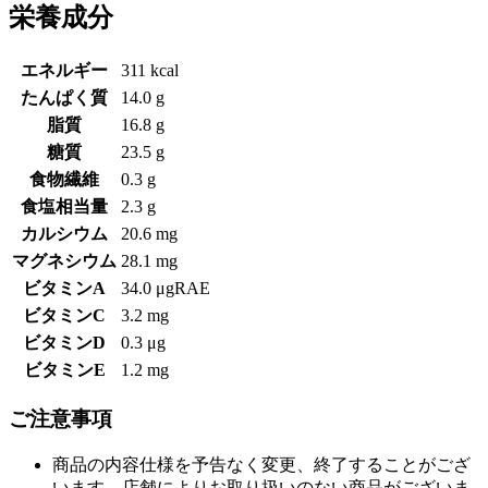
栄養成分
エネルギー
311 kcal
たんぱく質
14.0 g
脂質
16.8 g
糖質
23.5 g
食物繊維
0.3 g
食塩相当量
2.3 g
カルシウム
20.6 mg
マグネシウム
28.1 mg
ビタミンA
34.0 μgRAE
ビタミンC
3.2 mg
ビタミンD
0.3 μg
ビタミンE
1.2 mg
ご注意事項
商品の内容仕様を予告なく変更、終了することがござ
います。店舗によりお取り扱いのない商品がございま