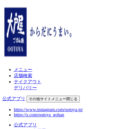
メニュー
店舗検索
テイクアウト
デリバリー
公式アプリ
その他
サイトメニュー
閉じる
https://www.instagram.com/ootoya.jp/
https://x.com/ootoya_gohan
公式アプリ