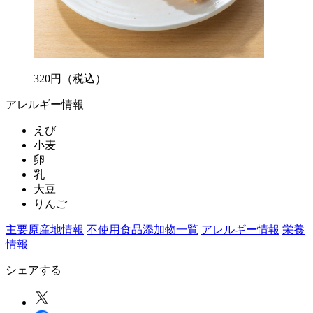
320
円
（税込）
アレルギー情報
えび
小麦
卵
乳
大豆
りんご
主要原産地情報
不使用食品添加物一覧
アレルギー情報
栄養
情報
シェアする