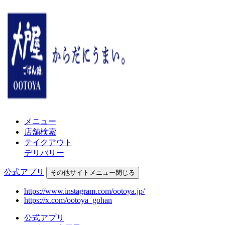
メニュー
店舗検索
テイクアウト
デリバリー
公式アプリ
その他
サイトメニュー
閉じる
https://www.instagram.com/ootoya.jp/
https://x.com/ootoya_gohan
公式アプリ