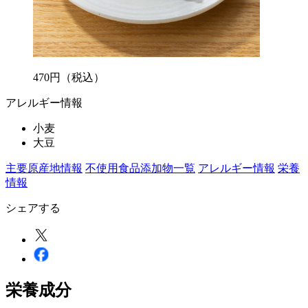
470
円
（税込）
アレルギー情報
小麦
大豆
主要原産地情報
不使用食品添加物一覧
アレルギー情報
栄養
情報
シェアする
栄養成分