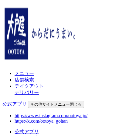
メニュー
店舗検索
テイクアウト
デリバリー
公式アプリ
その他
サイトメニュー
閉じる
https://www.instagram.com/ootoya.jp/
https://x.com/ootoya_gohan
公式アプリ