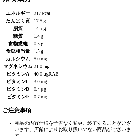
エネルギー
217 kcal
たんぱく質
17.5 g
脂質
14.5 g
糖質
1.4 g
食物繊維
0.3 g
食塩相当量
1.5 g
カルシウム
5.0 mg
マグネシウム
21.0 mg
ビタミンA
40.0 μgRAE
ビタミンC
3.0 mg
ビタミンD
0.4 μg
ビタミンE
0.7 mg
ご注意事項
商品の内容仕様を予告なく変更、終了することがござ
います。店舗によりお取り扱いのない商品がございま
す。