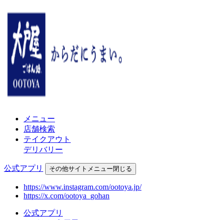
メニュー
店舗検索
テイクアウト
デリバリー
公式アプリ
その他
サイトメニュー
閉じる
https://www.instagram.com/ootoya.jp/
https://x.com/ootoya_gohan
公式アプリ