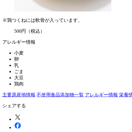
※鶏つくねには軟骨が入っています。
500
円
（税込）
アレルギー情報
小麦
卵
乳
ごま
大豆
鶏肉
主要原産地情報
不使用食品添加物一覧
アレルギー情報
栄養
シェアする