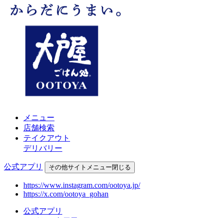
メニュー
店舗検索
テイクアウト
デリバリー
公式アプリ
その他
サイトメニュー
閉じる
https://www.instagram.com/ootoya.jp/
https://x.com/ootoya_gohan
公式アプリ