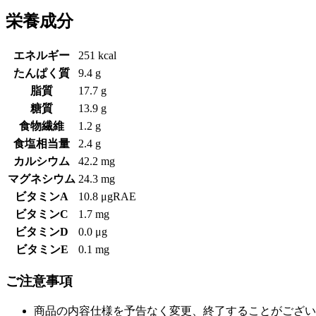
栄養成分
エネルギー
251 kcal
たんぱく質
9.4 g
脂質
17.7 g
糖質
13.9 g
食物繊維
1.2 g
食塩相当量
2.4 g
カルシウム
42.2 mg
マグネシウム
24.3 mg
ビタミンA
10.8 μgRAE
ビタミンC
1.7 mg
ビタミンD
0.0 μg
ビタミンE
0.1 mg
ご注意事項
商品の内容仕様を予告なく変更、終了することがござい