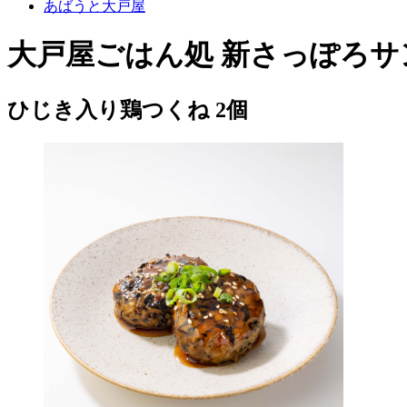
あばうと大戸屋
大戸屋ごはん処 新さっぽろサ
ひじき入り鶏つくね 2個