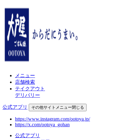
メニュー
店舗検索
テイクアウト
デリバリー
公式アプリ
その他
サイトメニュー
閉じる
https://www.instagram.com/ootoya.jp/
https://x.com/ootoya_gohan
公式アプリ