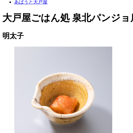
あばうと大戸屋
大戸屋ごはん処 泉北パンジョ
明太子