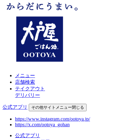
メニュー
店舗検索
テイクアウト
デリバリー
公式アプリ
その他
サイトメニュー
閉じる
https://www.instagram.com/ootoya.jp/
https://x.com/ootoya_gohan
公式アプリ