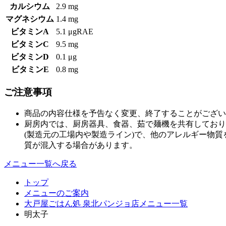
カルシウム
2.9 mg
マグネシウム
1.4 mg
ビタミンA
5.1 μgRAE
ビタミンC
9.5 mg
ビタミンD
0.1 μg
ビタミンE
0.8 mg
ご注意事項
商品の内容仕様を予告なく変更、終了することがござい
厨房内では、厨房器具、食器、茹で麺機を共有しており
(製造元の工場内や製造ライン)で、他のアレルギー物
質が混入する場合があります。
メニュー一覧へ戻る
トップ
メニューのご案内
大戸屋ごはん処 泉北パンジョ店メニュー一覧
明太子