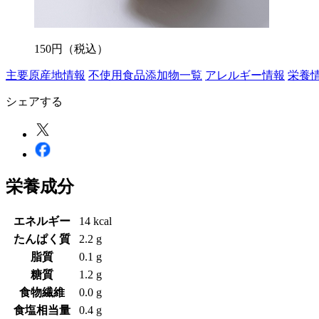
150
円
（税込）
主要原産地情報
不使用食品添加物一覧
アレルギー情報
栄養
シェアする
栄養成分
エネルギー
14 kcal
たんぱく質
2.2 g
脂質
0.1 g
糖質
1.2 g
食物繊維
0.0 g
食塩相当量
0.4 g