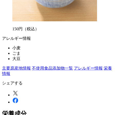
150
円
（税込）
アレルギー情報
小麦
ごま
大豆
主要原産地情報
不使用食品添加物一覧
アレルギー情報
栄養
情報
シェアする
栄養成分