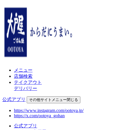
メニュー
店舗検索
テイクアウト
デリバリー
公式アプリ
その他
サイトメニュー
閉じる
https://www.instagram.com/ootoya.jp/
https://x.com/ootoya_gohan
公式アプリ