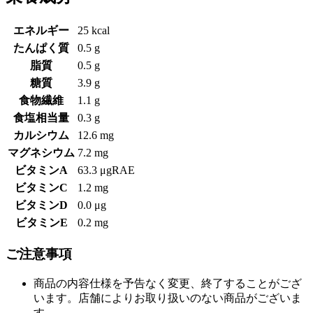
エネルギー
25 kcal
たんぱく質
0.5 g
脂質
0.5 g
糖質
3.9 g
食物繊維
1.1 g
食塩相当量
0.3 g
カルシウム
12.6 mg
マグネシウム
7.2 mg
ビタミンA
63.3 μgRAE
ビタミンC
1.2 mg
ビタミンD
0.0 μg
ビタミンE
0.2 mg
ご注意事項
商品の内容仕様を予告なく変更、終了することがござ
います。店舗によりお取り扱いのない商品がございま
す。