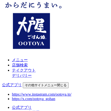
メニュー
店舗検索
テイクアウト
デリバリー
公式アプリ
その他
サイトメニュー
閉じる
https://www.instagram.com/ootoya.jp/
https://x.com/ootoya_gohan
公式アプリ