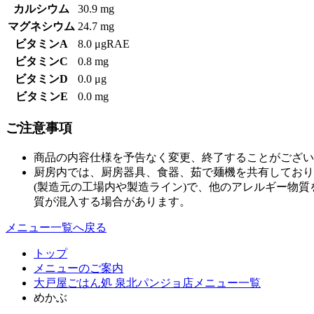
カルシウム
30.9 mg
マグネシウム
24.7 mg
ビタミンA
8.0 μgRAE
ビタミンC
0.8 mg
ビタミンD
0.0 μg
ビタミンE
0.0 mg
ご注意事項
商品の内容仕様を予告なく変更、終了することがござい
厨房内では、厨房器具、食器、茹で麺機を共有しており
(製造元の工場内や製造ライン)で、他のアレルギー物
質が混入する場合があります。
メニュー一覧へ戻る
トップ
メニューのご案内
大戸屋ごはん処 泉北パンジョ店メニュー一覧
めかぶ