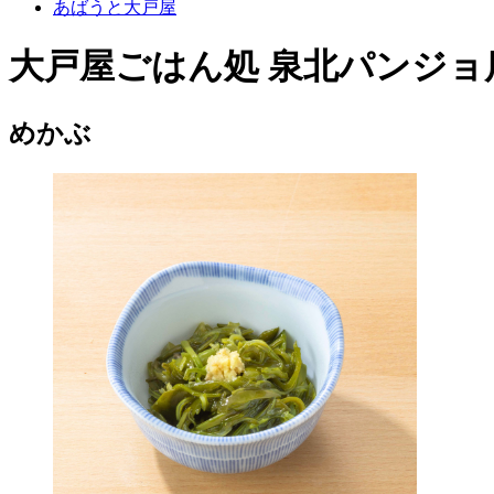
あばうと大戸屋
大戸屋ごはん処 泉北パンジョ
めかぶ