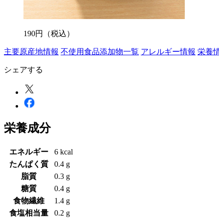
190
円
（税込）
主要原産地情報
不使用食品添加物一覧
アレルギー情報
栄養
シェアする
栄養成分
エネルギー
6 kcal
たんぱく質
0.4 g
脂質
0.3 g
糖質
0.4 g
食物繊維
1.4 g
食塩相当量
0.2 g