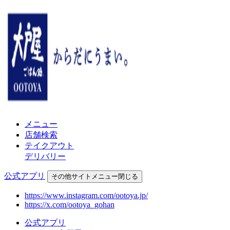
メニュー
店舗検索
テイクアウト
デリバリー
公式アプリ
その他
サイトメニュー
閉じる
https://www.instagram.com/ootoya.jp/
https://x.com/ootoya_gohan
公式アプリ