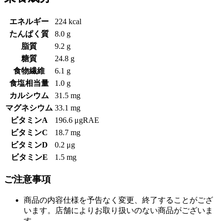
エネルギー
224 kcal
たんぱく質
8.0 g
脂質
9.2 g
糖質
24.8 g
食物繊維
6.1 g
食塩相当量
1.0 g
カルシウム
31.5 mg
マグネシウム
33.1 mg
ビタミンA
196.6 μgRAE
ビタミンC
18.7 mg
ビタミンD
0.2 μg
ビタミンE
1.5 mg
ご注意事項
商品の内容仕様を予告なく変更、終了することがござ
います。店舗によりお取り扱いのない商品がございま
す。