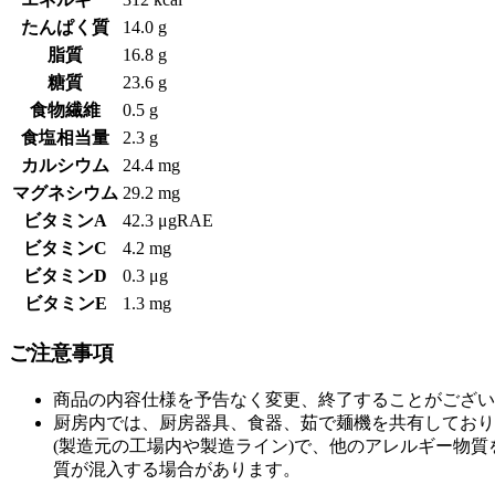
たんぱく質
14.0 g
脂質
16.8 g
糖質
23.6 g
食物繊維
0.5 g
食塩相当量
2.3 g
カルシウム
24.4 mg
マグネシウム
29.2 mg
ビタミンA
42.3 μgRAE
ビタミンC
4.2 mg
ビタミンD
0.3 μg
ビタミンE
1.3 mg
ご注意事項
商品の内容仕様を予告なく変更、終了することがござい
厨房内では、厨房器具、食器、茹で麺機を共有しており
(製造元の工場内や製造ライン)で、他のアレルギー物
質が混入する場合があります。