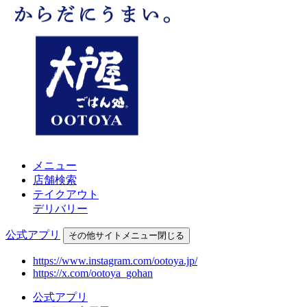
メニュー
店舗検索
テイクアウト
デリバリー
公式アプリ
その他
サイトメニュー
閉じる
https://www.instagram.com/ootoya.jp/
https://x.com/ootoya_gohan
公式アプリ