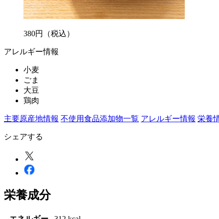
380
円
（税込）
アレルギー情報
小麦
ごま
大豆
鶏肉
主要原産地情報
不使用食品添加物一覧
アレルギー情報
栄養
シェアする
栄養成分
エネルギー
312 kcal