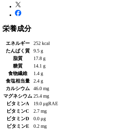
栄養成分
エネルギー
252 kcal
たんぱく質
9.5 g
脂質
17.8 g
糖質
14.1 g
食物繊維
1.4 g
食塩相当量
2.4 g
カルシウム
46.0 mg
マグネシウム
25.4 mg
ビタミンA
19.0 μgRAE
ビタミンC
2.7 mg
ビタミンD
0.0 μg
ビタミンE
0.2 mg