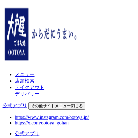
メニュー
店舗検索
テイクアウト
デリバリー
公式アプリ
その他
サイトメニュー
閉じる
https://www.instagram.com/ootoya.jp/
https://x.com/ootoya_gohan
公式アプリ