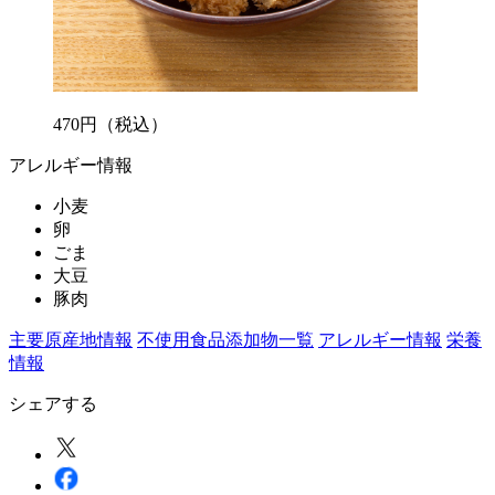
470
円
（税込）
アレルギー情報
小麦
卵
ごま
大豆
豚肉
主要原産地情報
不使用食品添加物一覧
アレルギー情報
栄養
情報
シェアする