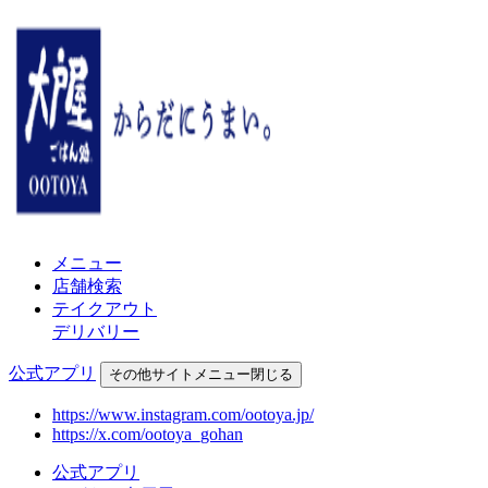
メニュー
店舗検索
テイクアウト
デリバリー
公式アプリ
その他
サイトメニュー
閉じる
https://www.instagram.com/ootoya.jp/
https://x.com/ootoya_gohan
公式アプリ