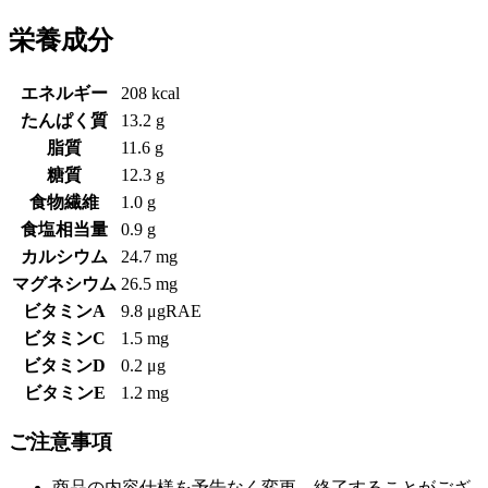
栄養成分
エネルギー
208 kcal
たんぱく質
13.2 g
脂質
11.6 g
糖質
12.3 g
食物繊維
1.0 g
食塩相当量
0.9 g
カルシウム
24.7 mg
マグネシウム
26.5 mg
ビタミンA
9.8 μgRAE
ビタミンC
1.5 mg
ビタミンD
0.2 μg
ビタミンE
1.2 mg
ご注意事項
商品の内容仕様を予告なく変更、終了することがござ