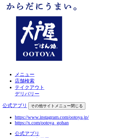
メニュー
店舗検索
テイクアウト
デリバリー
公式アプリ
その他
サイトメニュー
閉じる
https://www.instagram.com/ootoya.jp/
https://x.com/ootoya_gohan
公式アプリ