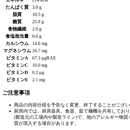
たんぱく質
3.0 g
脂質
10.5 g
糖質
25.9 g
食物繊維
2.0 g
食塩相当量
0.6 g
カルシウム
14.6 mg
マグネシウム
16.7 mg
ビタミンA
67.3 μgRAE
ビタミンC
10.0 mg
ビタミンD
0.2 μg
ビタミンE
2.1 mg
ご注意事項
商品の内容仕様を予告なく変更、終了することがござい
厨房内では、厨房器具、食器、茹で麺機を共有しており
(製造元の工場内や製造ライン)で、他のアレルギー物
質が混入する場合があります。