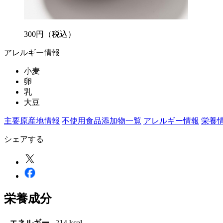
300
円
（税込）
アレルギー情報
小麦
卵
乳
大豆
主要原産地情報
不使用食品添加物一覧
アレルギー情報
栄養
シェアする
栄養成分
エネルギー
214 kcal