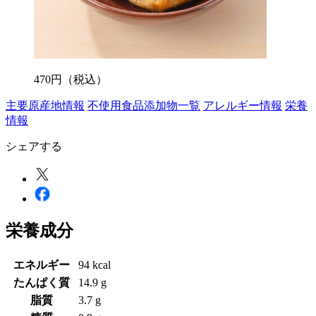
470
円
（税込）
主要原産地情報
不使用食品添加物一覧
アレルギー情報
栄養
情報
シェアする
栄養成分
エネルギー
94 kcal
たんぱく質
14.9 g
脂質
3.7 g