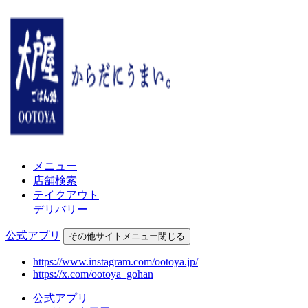
メニュー
店舗検索
テイクアウト
デリバリー
公式アプリ
その他
サイトメニュー
閉じる
https://www.instagram.com/ootoya.jp/
https://x.com/ootoya_gohan
公式アプリ