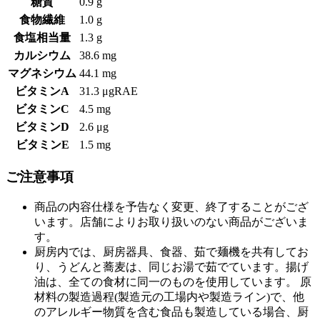
糖質
0.9 g
食物繊維
1.0 g
食塩相当量
1.3 g
カルシウム
38.6 mg
マグネシウム
44.1 mg
ビタミンA
31.3 μgRAE
ビタミンC
4.5 mg
ビタミンD
2.6 μg
ビタミンE
1.5 mg
ご注意事項
商品の内容仕様を予告なく変更、終了することがござ
います。店舗によりお取り扱いのない商品がございま
す。
厨房内では、厨房器具、食器、茹で麺機を共有してお
り、うどんと蕎麦は、同じお湯で茹でています。揚げ
油は、全ての食材に同一のものを使用しています。 原
材料の製造過程(製造元の工場内や製造ライン)で、他
のアレルギー物質を含む食品も製造している場合、厨