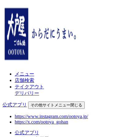
メニュー
店舗検索
テイクアウト
デリバリー
公式アプリ
その他
サイトメニュー
閉じる
https://www.instagram.com/ootoya.jp/
https://x.com/ootoya_gohan
公式アプリ