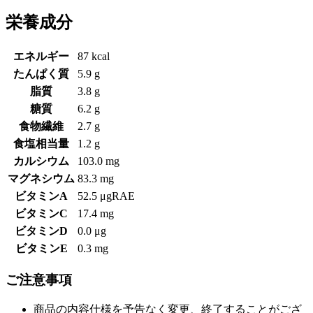
栄養成分
エネルギー
87 kcal
たんぱく質
5.9 g
脂質
3.8 g
糖質
6.2 g
食物繊維
2.7 g
食塩相当量
1.2 g
カルシウム
103.0 mg
マグネシウム
83.3 mg
ビタミンA
52.5 μgRAE
ビタミンC
17.4 mg
ビタミンD
0.0 μg
ビタミンE
0.3 mg
ご注意事項
商品の内容仕様を予告なく変更、終了することがござ