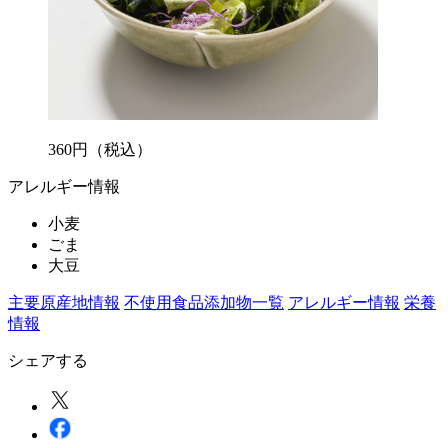
360
円
（税込）
アレルギー情報
小麦
ごま
大豆
主要原産地情報
不使用食品添加物一覧
アレルギー情報
栄養
情報
シェアする