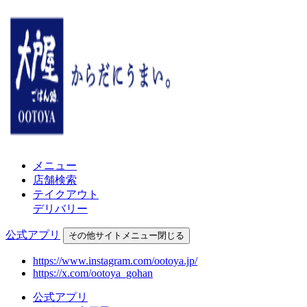
メニュー
店舗検索
テイクアウト
デリバリー
公式アプリ
その他
サイトメニュー
閉じる
https://www.instagram.com/ootoya.jp/
https://x.com/ootoya_gohan
公式アプリ