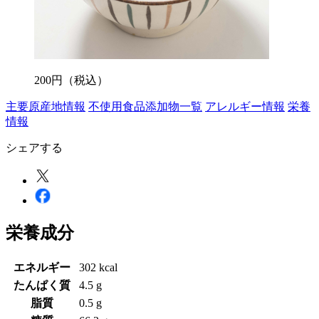
200
円
（税込）
主要原産地情報
不使用食品添加物一覧
アレルギー情報
栄養
情報
シェアする
栄養成分
エネルギー
302 kcal
たんぱく質
4.5 g
脂質
0.5 g