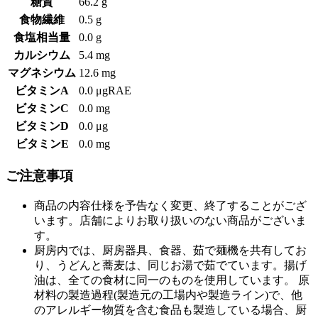
糖質
66.2 g
食物繊維
0.5 g
食塩相当量
0.0 g
カルシウム
5.4 mg
マグネシウム
12.6 mg
ビタミンA
0.0 μgRAE
ビタミンC
0.0 mg
ビタミンD
0.0 μg
ビタミンE
0.0 mg
ご注意事項
商品の内容仕様を予告なく変更、終了することがござ
います。店舗によりお取り扱いのない商品がございま
す。
厨房内では、厨房器具、食器、茹で麺機を共有してお
り、うどんと蕎麦は、同じお湯で茹でています。揚げ
油は、全ての食材に同一のものを使用しています。 原
材料の製造過程(製造元の工場内や製造ライン)で、他
のアレルギー物質を含む食品も製造している場合、厨