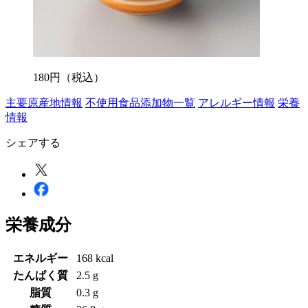
180
円
（税込）
主要原産地情報
不使用食品添加物一覧
アレルギー情報
栄養
情報
シェアする
栄養成分
エネルギー
168 kcal
たんぱく質
2.5 g
脂質
0.3 g