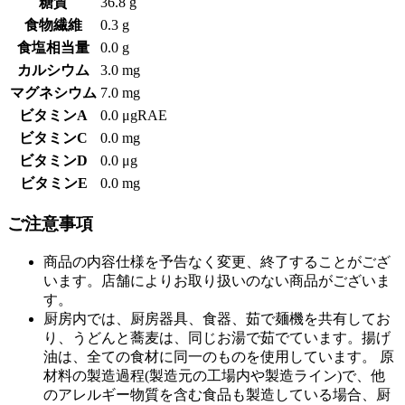
糖質
36.8 g
食物繊維
0.3 g
食塩相当量
0.0 g
カルシウム
3.0 mg
マグネシウム
7.0 mg
ビタミンA
0.0 μgRAE
ビタミンC
0.0 mg
ビタミンD
0.0 μg
ビタミンE
0.0 mg
ご注意事項
商品の内容仕様を予告なく変更、終了することがござ
います。店舗によりお取り扱いのない商品がございま
す。
厨房内では、厨房器具、食器、茹で麺機を共有してお
り、うどんと蕎麦は、同じお湯で茹でています。揚げ
油は、全ての食材に同一のものを使用しています。 原
材料の製造過程(製造元の工場内や製造ライン)で、他
のアレルギー物質を含む食品も製造している場合、厨