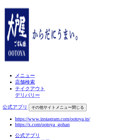
メニュー
店舗検索
テイクアウト
デリバリー
公式アプリ
その他
サイトメニュー
閉じる
https://www.instagram.com/ootoya.jp/
https://x.com/ootoya_gohan
公式アプリ