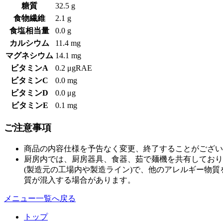
糖質
32.5 g
食物繊維
2.1 g
食塩相当量
0.0 g
カルシウム
11.4 mg
マグネシウム
14.1 mg
ビタミンA
0.2 μgRAE
ビタミンC
0.0 mg
ビタミンD
0.0 μg
ビタミンE
0.1 mg
ご注意事項
商品の内容仕様を予告なく変更、終了することがござい
厨房内では、厨房器具、食器、茹で麺機を共有しており
(製造元の工場内や製造ライン)で、他のアレルギー物
質が混入する場合があります。
メニュー一覧へ戻る
トップ