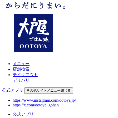
メニュー
店舗検索
テイクアウト
デリバリー
公式アプリ
その他
サイトメニュー
閉じる
https://www.instagram.com/ootoya.jp/
https://x.com/ootoya_gohan
公式アプリ