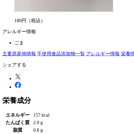
180
円
（税込）
アレルギー情報
ごま
主要原産地情報
不使用食品添加物一覧
アレルギー情報
栄養
シェアする
栄養成分
エネルギー
157 kcal
たんぱく質
2.9 g
脂質
0.8 g