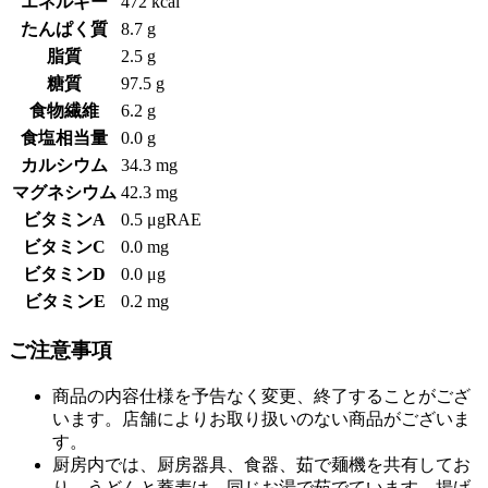
エネルギー
472 kcal
たんぱく質
8.7 g
脂質
2.5 g
糖質
97.5 g
食物繊維
6.2 g
食塩相当量
0.0 g
カルシウム
34.3 mg
マグネシウム
42.3 mg
ビタミンA
0.5 μgRAE
ビタミンC
0.0 mg
ビタミンD
0.0 μg
ビタミンE
0.2 mg
ご注意事項
商品の内容仕様を予告なく変更、終了することがござ
います。店舗によりお取り扱いのない商品がございま
す。
厨房内では、厨房器具、食器、茹で麺機を共有してお
り、うどんと蕎麦は、同じお湯で茹でています。揚げ