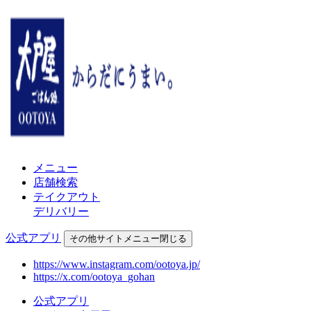
メニュー
店舗検索
テイクアウト
デリバリー
公式アプリ
その他
サイトメニュー
閉じる
https://www.instagram.com/ootoya.jp/
https://x.com/ootoya_gohan
公式アプリ