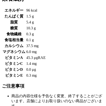
エネルギー
96 kcal
たんぱく質
1.5 g
脂質
5.4 g
糖質
10.3 g
食物繊維
0.3 g
食塩相当量
0.1 g
カルシウム
37.5 mg
マグネシウム
6.0 mg
ビタミンA
45.3 μgRAE
ビタミンC
1.4 mg
ビタミンD
0.0 μg
ビタミンE
0.3 mg
ご注意事項
商品の内容仕様を予告なく変更、終了することがござ
います。店舗によりお取り扱いのない商品がございま
す。