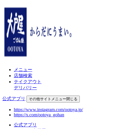
メニュー
店舗検索
テイクアウト
デリバリー
公式アプリ
その他
サイトメニュー
閉じる
https://www.instagram.com/ootoya.jp/
https://x.com/ootoya_gohan
公式アプリ