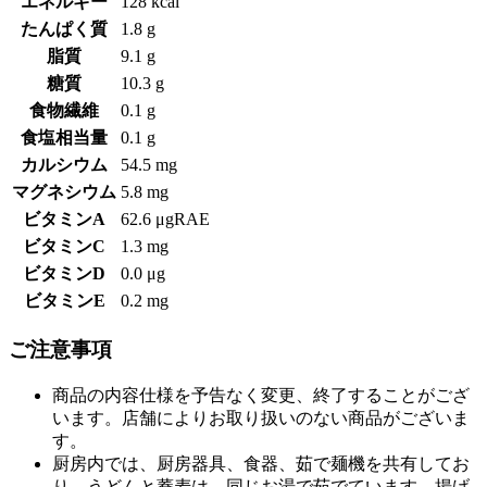
エネルギー
128 kcal
たんぱく質
1.8 g
脂質
9.1 g
糖質
10.3 g
食物繊維
0.1 g
食塩相当量
0.1 g
カルシウム
54.5 mg
マグネシウム
5.8 mg
ビタミンA
62.6 μgRAE
ビタミンC
1.3 mg
ビタミンD
0.0 μg
ビタミンE
0.2 mg
ご注意事項
商品の内容仕様を予告なく変更、終了することがござ
います。店舗によりお取り扱いのない商品がございま
す。
厨房内では、厨房器具、食器、茹で麺機を共有してお
り、うどんと蕎麦は、同じお湯で茹でています。揚げ