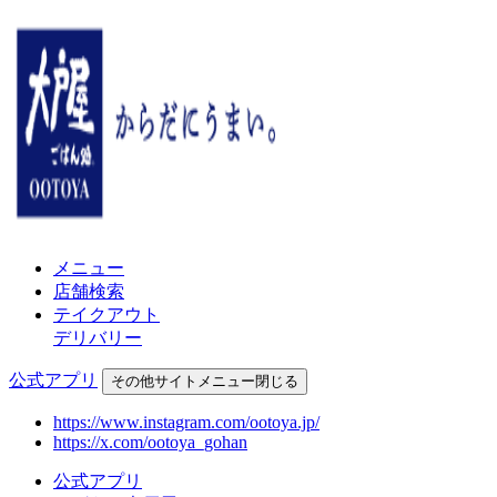
メニュー
店舗検索
テイクアウト
デリバリー
公式アプリ
その他
サイトメニュー
閉じる
https://www.instagram.com/ootoya.jp/
https://x.com/ootoya_gohan
公式アプリ