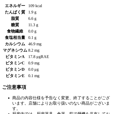
エネルギー
109 kcal
たんぱく質
1.9 g
脂質
6.6 g
糖質
11.3 g
食物繊維
0.0 g
食塩相当量
0.1 g
カルシウム
46.9 mg
マグネシウム
8.2 mg
ビタミンA
17.8 μgRAE
ビタミンC
0.9 mg
ビタミンD
0.0 μg
ビタミンE
0.1 mg
ご注意事項
商品の内容仕様を予告なく変更、終了することがござ
います。店舗によりお取り扱いのない商品がございま
す。
厨房内では、厨房器具、食器、茹で麺機を共有してお