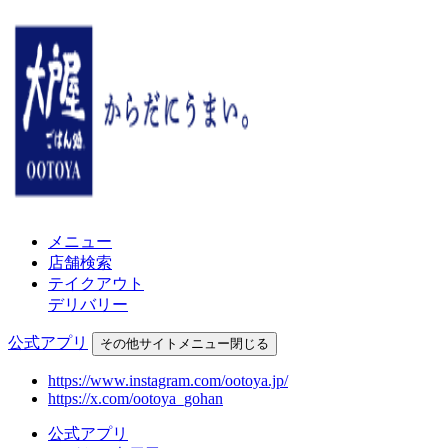
メニュー
店舗検索
テイクアウト
デリバリー
公式アプリ
その他
サイトメニュー
閉じる
https://www.instagram.com/ootoya.jp/
https://x.com/ootoya_gohan
公式アプリ