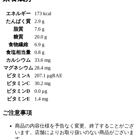
エネルギー
173 kcal
たんぱく質
2.9 g
脂質
7.6 g
糖質
20.0 g
食物繊維
6.9 g
食塩相当量
0.8 g
カルシウム
33.6 mg
マグネシウム
28.4 mg
ビタミンA
207.1 μgRAE
ビタミンC
30.2 mg
ビタミンD
0.0 μg
ビタミンE
1.4 mg
ご注意事項
商品の内容仕様を予告なく変更、終了することがござ
います。店舗によりお取り扱いのない商品がございま
す。