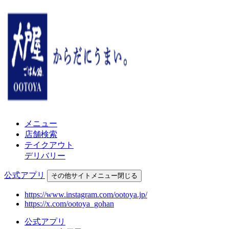
メニュー
店舗検索
テイクアウト
デリバリー
公式アプリ
その他
サイトメニュー
閉じる
https://www.instagram.com/ootoya.jp/
https://x.com/ootoya_gohan
公式アプリ