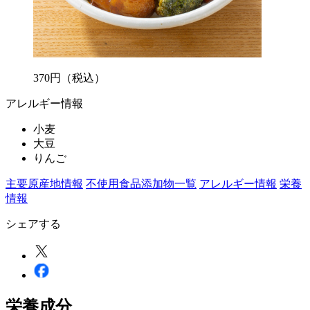
370
円
（税込）
アレルギー情報
小麦
大豆
りんご
主要原産地情報
不使用食品添加物一覧
アレルギー情報
栄養
情報
シェアする
栄養成分