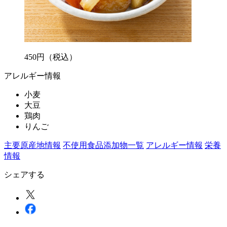
450
円
（税込）
アレルギー情報
小麦
大豆
鶏肉
りんご
主要原産地情報
不使用食品添加物一覧
アレルギー情報
栄養
情報
シェアする