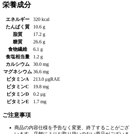
栄養成分
エネルギー
320 kcal
たんぱく質
10.6 g
脂質
17.2 g
糖質
26.6 g
食物繊維
6.1 g
食塩相当量
1.2 g
カルシウム
30.0 mg
マグネシウム
36.6 mg
ビタミンA
213.0 μgRAE
ビタミンC
19.8 mg
ビタミンD
0.2 μg
ビタミンE
1.7 mg
ご注意事項
商品の内容仕様を予告なく変更、終了することがござ
います。店舗によりお取り扱いのない商品がございま