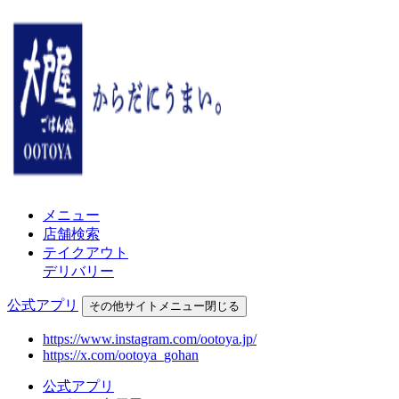
メニュー
店舗検索
テイクアウト
デリバリー
公式アプリ
その他
サイトメニュー
閉じる
https://www.instagram.com/ootoya.jp/
https://x.com/ootoya_gohan
公式アプリ