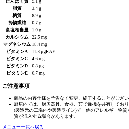
たんぱく質
5.1 g
脂質
3.4 g
糖質
8.9 g
食物繊維
0.7 g
食塩相当量
1.0 g
カルシウム
22.5 mg
マグネシウム
18.4 mg
ビタミンA
11.8 μgRAE
ビタミンC
4.6 mg
ビタミンD
0.8 μg
ビタミンE
0.7 mg
ご注意事項
商品の内容仕様を予告なく変更、終了することがござい
厨房内では、厨房器具、食器、茹で麺機を共有しており
(製造元の工場内や製造ライン)で、他のアレルギー物
質が混入する場合があります。
メニュー一覧へ戻る