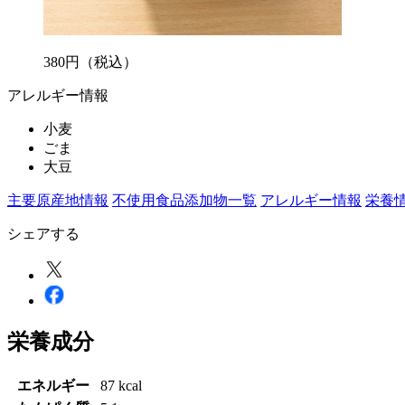
380
円
（税込）
アレルギー情報
小麦
ごま
大豆
主要原産地情報
不使用食品添加物一覧
アレルギー情報
栄養
シェアする
栄養成分
エネルギー
87 kcal