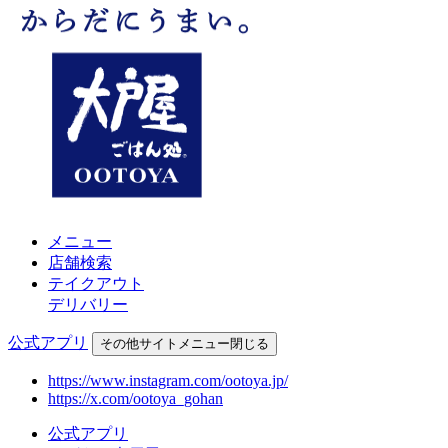
メニュー
店舗検索
テイクアウト
デリバリー
公式アプリ
その他
サイトメニュー
閉じる
https://www.instagram.com/ootoya.jp/
https://x.com/ootoya_gohan
公式アプリ