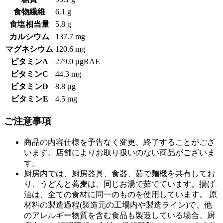
食物繊維
6.1 g
食塩相当量
5.8 g
カルシウム
137.7 mg
マグネシウム
120.6 mg
ビタミンA
279.0 μgRAE
ビタミンC
44.3 mg
ビタミンD
8.8 μg
ビタミンE
4.5 mg
ご注意事項
商品の内容仕様を予告なく変更、終了することがござ
います。店舗によりお取り扱いのない商品がございま
す。
厨房内では、厨房器具、食器、茹で麺機を共有してお
り、うどんと蕎麦は、同じお湯で茹でています。揚げ
油は、全ての食材に同一のものを使用しています。 原
材料の製造過程(製造元の工場内や製造ライン)で、他
のアレルギー物質を含む食品も製造している場合、厨