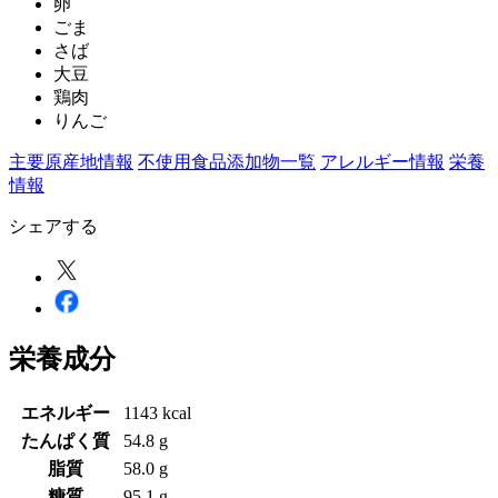
卵
ごま
さば
大豆
鶏肉
りんご
主要原産地情報
不使用食品添加物一覧
アレルギー情報
栄養
情報
シェアする
栄養成分
エネルギー
1143 kcal
たんぱく質
54.8 g
脂質
58.0 g
糖質
95.1 g