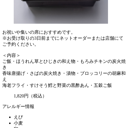
お祝いや集いの席におすすめです。
※お受け取りの3日前までにネットオーダーまたは店舗にて
ご予約ください。
＜内容＞
ご飯・ほうれん草とひじきの和え物・もろみチキンの炭火焼
き
香味唐揚げ・さばの炭火焼き・漬物・ブロッコリーの胡麻和
え
海老フライ・すけそう鱈と野菜の黒酢あん・五穀ご飯
1,820
円
（税込）
アレルギー情報
えび
小麦