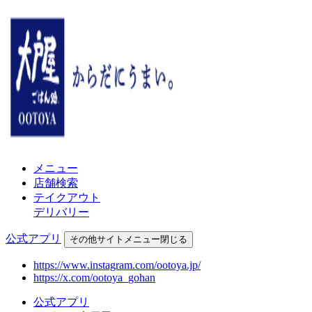
メニュー
店舗検索
テイクアウト
デリバリー
公式アプリ
その他
サイトメニュー
閉じる
https://www.instagram.com/ootoya.jp/
https://x.com/ootoya_gohan
公式アプリ