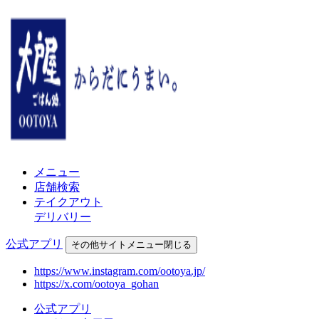
メニュー
店舗検索
テイクアウト
デリバリー
公式アプリ
その他
サイトメニュー
閉じる
https://www.instagram.com/ootoya.jp/
https://x.com/ootoya_gohan
公式アプリ