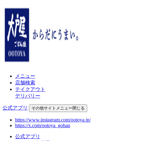
メニュー
店舗検索
テイクアウト
デリバリー
公式アプリ
その他
サイトメニュー
閉じる
https://www.instagram.com/ootoya.jp/
https://x.com/ootoya_gohan
公式アプリ