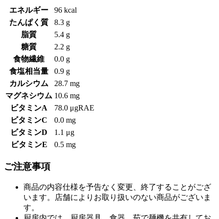
エネルギー
96 kcal
たんぱく質
8.3 g
脂質
5.4 g
糖質
2.2 g
食物繊維
0.0 g
食塩相当量
0.9 g
カルシウム
28.7 mg
マグネシウム
10.6 mg
ビタミンA
78.0 μgRAE
ビタミンC
0.0 mg
ビタミンD
1.1 μg
ビタミンE
0.5 mg
ご注意事項
商品の内容仕様を予告なく変更、終了することがござ
います。店舗によりお取り扱いのない商品がございま
す。
厨房内では、厨房器具、食器、茹で麺機を共有してお