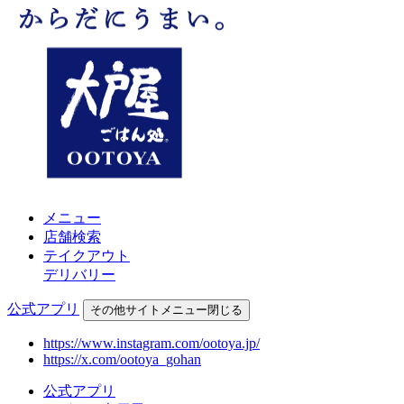
メニュー
店舗検索
テイクアウト
デリバリー
公式アプリ
その他
サイトメニュー
閉じる
https://www.instagram.com/ootoya.jp/
https://x.com/ootoya_gohan
公式アプリ