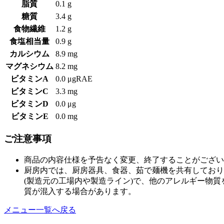
脂質
0.1 g
糖質
3.4 g
食物繊維
1.2 g
食塩相当量
0.9 g
カルシウム
8.9 mg
マグネシウム
8.2 mg
ビタミンA
0.0 μgRAE
ビタミンC
3.3 mg
ビタミンD
0.0 μg
ビタミンE
0.0 mg
ご注意事項
商品の内容仕様を予告なく変更、終了することがござい
厨房内では、厨房器具、食器、茹で麺機を共有しており
(製造元の工場内や製造ライン)で、他のアレルギー物
質が混入する場合があります。
メニュー一覧へ戻る