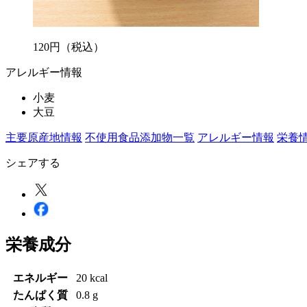
120
円
（税込）
アレルギー情報
小麦
大豆
主要原産地情報
不使用食品添加物一覧
アレルギー情報
栄養
シェアする
栄養成分
エネルギー
20 kcal
たんぱく質
0.8 g