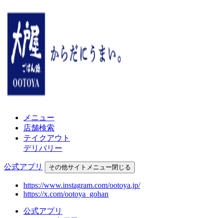
メニュー
店舗検索
テイクアウト
デリバリー
公式アプリ
その他
サイトメニュー
閉じる
https://www.instagram.com/ootoya.jp/
https://x.com/ootoya_gohan
公式アプリ