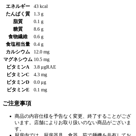
エネルギー
43 kcal
たんぱく質
1.3 g
脂質
0.1 g
糖質
8.6 g
食物繊維
0.6 g
食塩相当量
0.4 g
カルシウム
12.0 mg
マグネシウム
10.5 mg
ビタミンA
3.8 μgRAE
ビタミンC
4.3 mg
ビタミンD
0.0 μg
ビタミンE
0.1 mg
ご注意事項
商品の内容仕様を予告なく変更、終了することがござ
います。店舗によりお取り扱いのない商品がございま
す。
厨房内では、厨房器具、食器、茹で麺機を共有してお