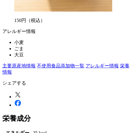
150
円
（税込）
アレルギー情報
小麦
ごま
大豆
主要原産地情報
不使用食品添加物一覧
アレルギー情報
栄養
情報
シェアする
栄養成分
エネルギー
35 kcal