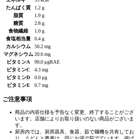
たんぱく質
1.2 g
脂質
1.9 g
糖質
2.8 g
食物繊維
1.0 g
食塩相当量
0.4 g
カルシウム
50.2 mg
マグネシウム
20.6 mg
ビタミンA
99.0 μgRAE
ビタミンC
4.3 mg
ビタミンD
0.0 μg
ビタミンE
0.7 mg
ご注意事項
商品の内容仕様を予告なく変更、終了することがござ
います。店舗によりお取り扱いのない商品がございま
す。
厨房内では、厨房器具、食器、茹で麺機を共有してお
り、うどんと蕎麦は、同じお湯で茹でています。揚げ