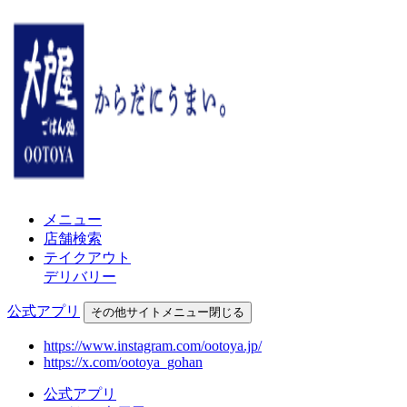
メニュー
店舗検索
テイクアウト
デリバリー
公式アプリ
その他
サイトメニュー
閉じる
https://www.instagram.com/ootoya.jp/
https://x.com/ootoya_gohan
公式アプリ