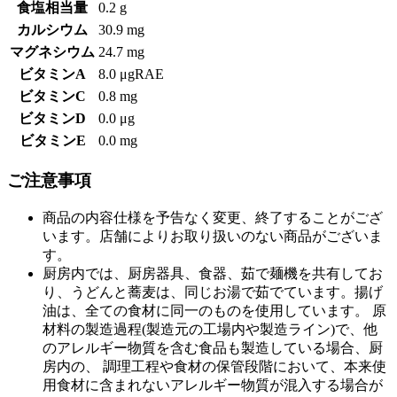
食塩相当量
0.2 g
カルシウム
30.9 mg
マグネシウム
24.7 mg
ビタミンA
8.0 μgRAE
ビタミンC
0.8 mg
ビタミンD
0.0 μg
ビタミンE
0.0 mg
ご注意事項
商品の内容仕様を予告なく変更、終了することがござ
います。店舗によりお取り扱いのない商品がございま
す。
厨房内では、厨房器具、食器、茹で麺機を共有してお
り、うどんと蕎麦は、同じお湯で茹でています。揚げ
油は、全ての食材に同一のものを使用しています。 原
材料の製造過程(製造元の工場内や製造ライン)で、他
のアレルギー物質を含む食品も製造している場合、厨
房内の、 調理工程や食材の保管段階において、本来使
用食材に含まれないアレルギー物質が混入する場合が