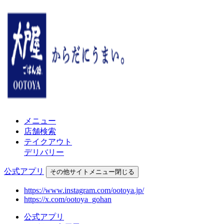
メニュー
店舗検索
テイクアウト
デリバリー
公式アプリ
その他
サイトメニュー
閉じる
https://www.instagram.com/ootoya.jp/
https://x.com/ootoya_gohan
公式アプリ