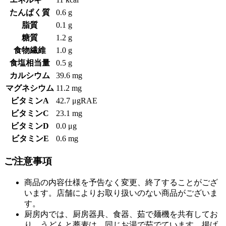
たんぱく質
0.6 g
脂質
0.1 g
糖質
1.2 g
食物繊維
1.0 g
食塩相当量
0.5 g
カルシウム
39.6 mg
マグネシウム
11.2 mg
ビタミンA
42.7 μgRAE
ビタミンC
23.1 mg
ビタミンD
0.0 μg
ビタミンE
0.6 mg
ご注意事項
商品の内容仕様を予告なく変更、終了することがござ
います。店舗によりお取り扱いのない商品がございま
す。
厨房内では、厨房器具、食器、茹で麺機を共有してお
り、うどんと蕎麦は、同じお湯で茹でています。揚げ