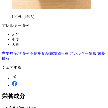
190
円
（税込）
アレルギー情報
えび
小麦
大豆
主要原産地情報
不使用食品添加物一覧
アレルギー情報
栄養
情報
シェアする
栄養成分
エネルギー
11 kcal