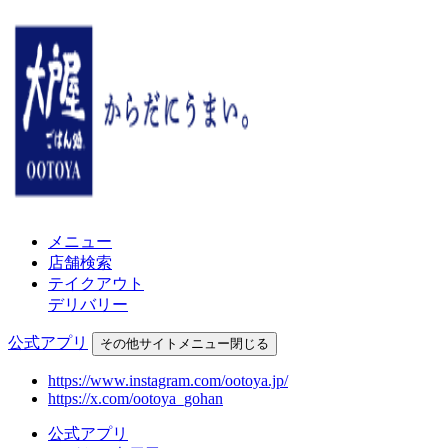
メニュー
店舗検索
テイクアウト
デリバリー
公式アプリ
その他
サイトメニュー
閉じる
https://www.instagram.com/ootoya.jp/
https://x.com/ootoya_gohan
公式アプリ