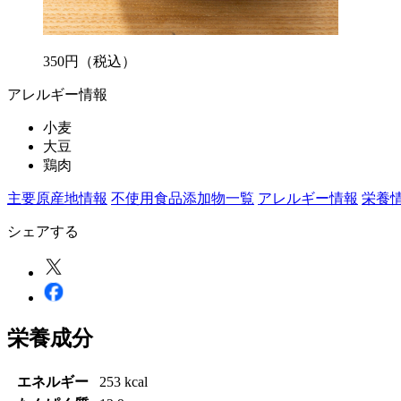
350
円
（税込）
アレルギー情報
小麦
大豆
鶏肉
主要原産地情報
不使用食品添加物一覧
アレルギー情報
栄養
シェアする
栄養成分
エネルギー
253 kcal