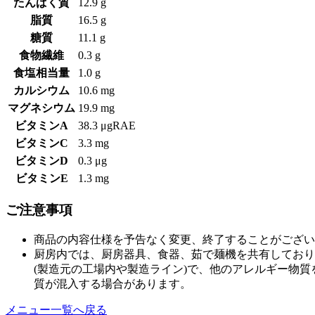
たんぱく質
12.9 g
脂質
16.5 g
糖質
11.1 g
食物繊維
0.3 g
食塩相当量
1.0 g
カルシウム
10.6 mg
マグネシウム
19.9 mg
ビタミンA
38.3 μgRAE
ビタミンC
3.3 mg
ビタミンD
0.3 μg
ビタミンE
1.3 mg
ご注意事項
商品の内容仕様を予告なく変更、終了することがござい
厨房内では、厨房器具、食器、茹で麺機を共有しており
(製造元の工場内や製造ライン)で、他のアレルギー物
質が混入する場合があります。
メニュー一覧へ戻る