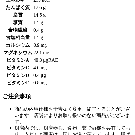
たんぱく質
17.6 g
脂質
14.5 g
糖質
1.5 g
食物繊維
0.4 g
食塩相当量
1.5 g
カルシウム
8.9 mg
マグネシウム
22.1 mg
ビタミンA
48.3 μgRAE
ビタミンC
4.0 mg
ビタミンD
0.4 μg
ビタミンE
0.8 mg
ご注意事項
商品の内容仕様を予告なく変更、終了することがござ
います。店舗によりお取り扱いのない商品がございま
す。
厨房内では、厨房器具、食器、茹で麺機を共有してお
り、うどんと蕎麦は、同じお湯で茹でています。揚げ