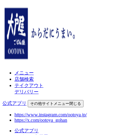
メニュー
店舗検索
テイクアウト
デリバリー
公式アプリ
その他
サイトメニュー
閉じる
https://www.instagram.com/ootoya.jp/
https://x.com/ootoya_gohan
公式アプリ