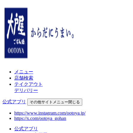
メニュー
店舗検索
テイクアウト
デリバリー
公式アプリ
その他
サイトメニュー
閉じる
https://www.instagram.com/ootoya.jp/
https://x.com/ootoya_gohan
公式アプリ