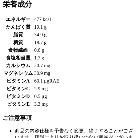
栄養成分
エネルギー
477 kcal
たんぱく質
19.1 g
脂質
34.9 g
糖質
18.7 g
食物繊維
0.6 g
食塩相当量
1.7 g
カルシウム
20.7 mg
マグネシウム
30.9 mg
ビタミンA
60.1 μgRAE
ビタミンC
5.9 mg
ビタミンD
0.5 μg
ビタミンE
3.3 mg
ご注意事項
商品の内容仕様を予告なく変更、終了することがござ
います。店舗によりお取り扱いのない商品がございま