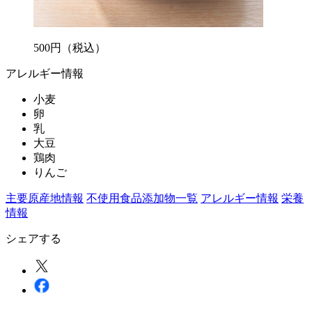
500
円
（税込）
アレルギー情報
小麦
卵
乳
大豆
鶏肉
りんご
主要原産地情報
不使用食品添加物一覧
アレルギー情報
栄養
情報
シェアする