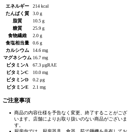
エネルギー
214 kcal
たんぱく質
3.0 g
脂質
10.5 g
糖質
25.9 g
食物繊維
2.0 g
食塩相当量
0.6 g
カルシウム
14.6 mg
マグネシウム
16.7 mg
ビタミンA
67.3 μgRAE
ビタミンC
10.0 mg
ビタミンD
0.2 μg
ビタミンE
2.1 mg
ご注意事項
商品の内容仕様を予告なく変更、終了することがござ
います。店舗によりお取り扱いのない商品がございま
す。
厨房内では、厨房器具、食器、茹で麺機を共有してお