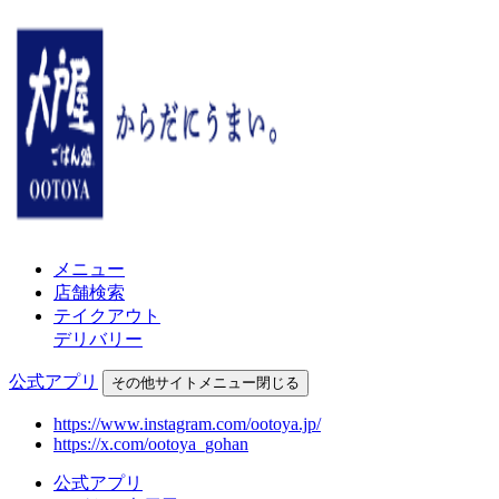
メニュー
店舗検索
テイクアウト
デリバリー
公式アプリ
その他
サイトメニュー
閉じる
https://www.instagram.com/ootoya.jp/
https://x.com/ootoya_gohan
公式アプリ