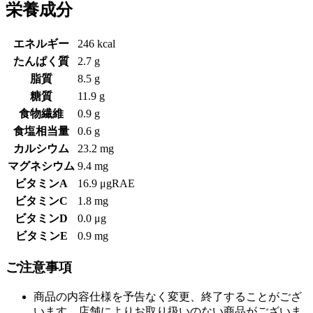
栄養成分
エネルギー
246 kcal
たんぱく質
2.7 g
脂質
8.5 g
糖質
11.9 g
食物繊維
0.9 g
食塩相当量
0.6 g
カルシウム
23.2 mg
マグネシウム
9.4 mg
ビタミンA
16.9 μgRAE
ビタミンC
1.8 mg
ビタミンD
0.0 μg
ビタミンE
0.9 mg
ご注意事項
商品の内容仕様を予告なく変更、終了することがござ
います。店舗によりお取り扱いのない商品がございま