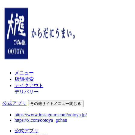
メニュー
店舗検索
テイクアウト
デリバリー
公式アプリ
その他
サイトメニュー
閉じる
https://www.instagram.com/ootoya.jp/
https://x.com/ootoya_gohan
公式アプリ