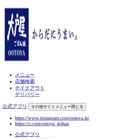
メニュー
店舗検索
テイクアウト
デリバリー
公式アプリ
その他
サイトメニュー
閉じる
https://www.instagram.com/ootoya.jp/
https://x.com/ootoya_gohan
公式アプリ