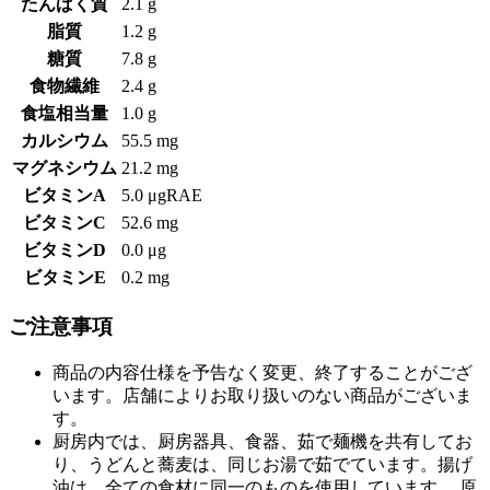
たんぱく質
2.1 g
脂質
1.2 g
糖質
7.8 g
食物繊維
2.4 g
食塩相当量
1.0 g
カルシウム
55.5 mg
マグネシウム
21.2 mg
ビタミンA
5.0 μgRAE
ビタミンC
52.6 mg
ビタミンD
0.0 μg
ビタミンE
0.2 mg
ご注意事項
商品の内容仕様を予告なく変更、終了することがござ
います。店舗によりお取り扱いのない商品がございま
す。
厨房内では、厨房器具、食器、茹で麺機を共有してお
り、うどんと蕎麦は、同じお湯で茹でています。揚げ
油は、全ての食材に同一のものを使用しています。 原