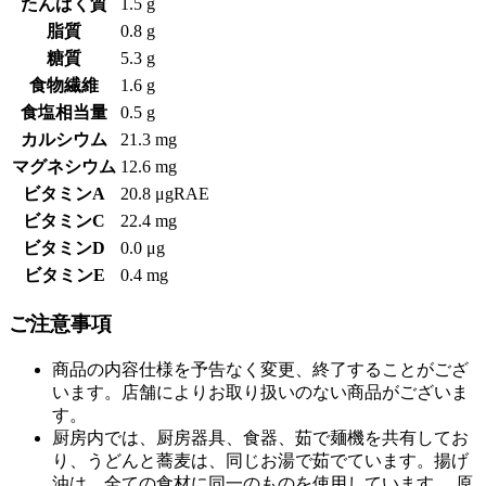
たんぱく質
1.5 g
脂質
0.8 g
糖質
5.3 g
食物繊維
1.6 g
食塩相当量
0.5 g
カルシウム
21.3 mg
マグネシウム
12.6 mg
ビタミンA
20.8 μgRAE
ビタミンC
22.4 mg
ビタミンD
0.0 μg
ビタミンE
0.4 mg
ご注意事項
商品の内容仕様を予告なく変更、終了することがござ
います。店舗によりお取り扱いのない商品がございま
す。
厨房内では、厨房器具、食器、茹で麺機を共有してお
り、うどんと蕎麦は、同じお湯で茹でています。揚げ
油は、全ての食材に同一のものを使用しています。 原