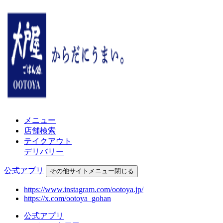
メニュー
店舗検索
テイクアウト
デリバリー
公式アプリ
その他
サイトメニュー
閉じる
https://www.instagram.com/ootoya.jp/
https://x.com/ootoya_gohan
公式アプリ