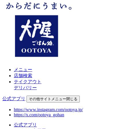
メニュー
店舗検索
テイクアウト
デリバリー
公式アプリ
その他
サイトメニュー
閉じる
https://www.instagram.com/ootoya.jp/
https://x.com/ootoya_gohan
公式アプリ