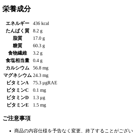
栄養成分
エネルギー
436 kcal
たんぱく質
8.2 g
脂質
17.0 g
糖質
60.3 g
食物繊維
3.2 g
食塩相当量
0.4 g
カルシウム
56.8 mg
マグネシウム
24.3 mg
ビタミンA
75.3 μgRAE
ビタミンC
0.1 mg
ビタミンD
1.3 μg
ビタミンE
1.5 mg
ご注意事項
商品の内容仕様を予告なく変更、終了することがござい