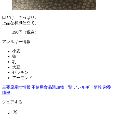
口どけ、さっぱり。
上品な和風仕立て。
390
円
（税込）
アレルギー情報
小麦
卵
乳
大豆
ゼラチン
アーモンド
主要原産地情報
不使用食品添加物一覧
アレルギー情報
栄養
情報
シェアする