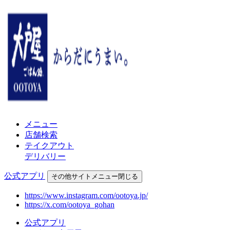
メニュー
店舗検索
テイクアウト
デリバリー
公式アプリ
その他
サイトメニュー
閉じる
https://www.instagram.com/ootoya.jp/
https://x.com/ootoya_gohan
公式アプリ